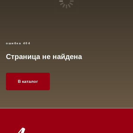
ошибка 404
Страница не найдена
Каталог
О нас
Диваны
О компании
В каталог
Матрасы
Контакты
Кровати
Обратная связь
Кресла
Вакансии
Подушки
Банкетки